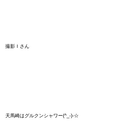
撮影Ｉさん
天馬崎はグルクンシャワー(^_-)-☆