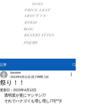
HOME
PRICE LEST
ABOUT US
​ACCESS
BLOG
RESERVATION
INQUIRY
記事
kaname
2023年4月11日
読了時間: 1分
祭り！！
更新日：
2023年4月12日
透明度が更にマシマシ⤴⤴
それでハナゴイも増し増し⤴⤴!(^^)!