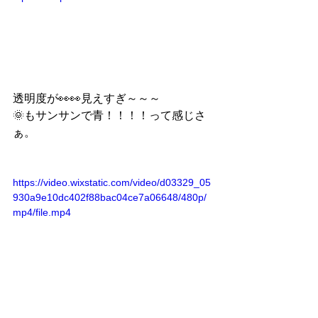
透明度が👀👀見えすぎ～～～
🌞もサンサンで青！！！！って感じさ
ぁ。
https://video.wixstatic.com/video/d03329_05
930a9e10dc402f88bac04ce7a06648/480p/
mp4/file.mp4