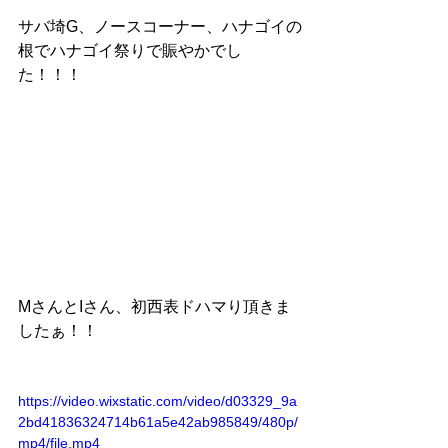
サバ埼G、ノースコーナー、ハナゴイの
根でハナゴイ祭りで賑やかでし
た！！！
MさんとIさん、初西表ドハマり頂きま
したぁ！！
https://video.wixstatic.com/video/d03329_9a
2bd41836324714b61a5e42ab985849/480p/
mp4/file.mp4