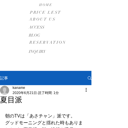
HOME
PRICE LEST
ABOUT US
​ACCESS
BLOG
RESERVATION
INQUIRY
記事
kaname
2020年6月21日
読了時間: 1分
夏目派
朝のTVは「あさチャン」派です。
グッドモーニングと揺れた時もありま