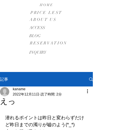
HOME
PRICE LEST
ABOUT US
​ACCESS
BLOG
RESERVATION
INQUIRY
記事
kaname
2022年12月11日
読了時間: 2分
えっ
潜れるポイントは昨日と変わらずだけ
ど昨日までの濁りが嘘のよう(*_*)