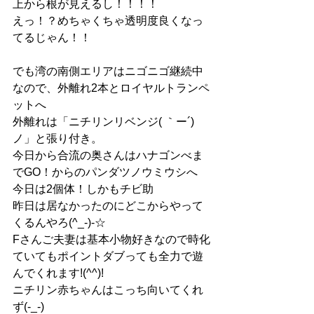
上から根が見えるし！！！！
えっ！？めちゃくちゃ透明度良くなっ
てるじゃん！！
でも湾の南側エリアはニゴニゴ継続中
なので、外離れ2本とロイヤルトランペ
ットへ
外離れは「ニチリンリベンジ( ｀ー´)
ノ」と張り付き。
今日から合流の奥さんはハナゴンべま
でGO！からのパンダツノウミウシへ
今日は2個体！しかもチビ助
昨日は居なかったのにどこからやって
くるんやろ(^_-)-☆
Fさんご夫妻は基本小物好きなので時化
ていてもポイントダブっても全力で遊
んでくれます!(^^)!
ニチリン赤ちゃんはこっち向いてくれ
ず(-_-)