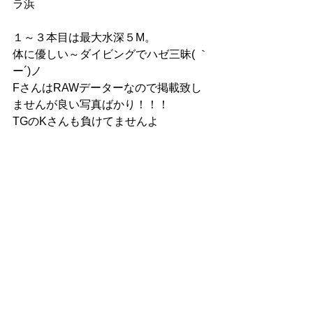
ラ浜
１～３本目は最大水深５M。
体に優しい～ダイビングでハゼ三昧( ｀
ー´)ノ
FさんはRAWデーターなので掲載致し
ませんが良い写真ばかり！！！
TGのKさんも負けてませんよ