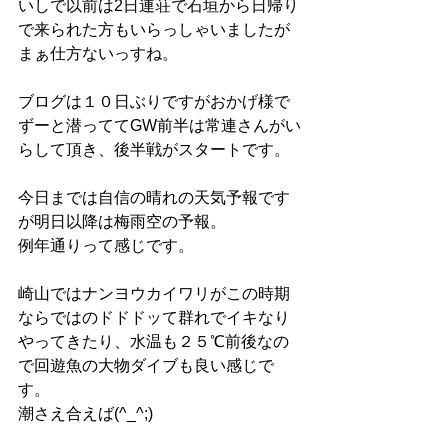
いしで以前は2日連荘で石垣から日帰り
で来られた方もいらっしゃいましたが
まぁ仕方ないっすね。
ブログは１０日ぶりですがおかげ様で
ずーと潜っててGW前半は常連さんがい
らして頂き、後半戦がスタートです。
今日までは自信の晴れの天気予報です
が明日以降は梅雨空の予報。
例年通りって感じです。
崎山ではナンヨウカイワリがこの時期
ならではのドドドッて群れでイキなり
やってきたり、水温も２５℃前後なの
で回遊魚の大物ダイブも良い感じで
す。
潮さえ合えば(^_^;)