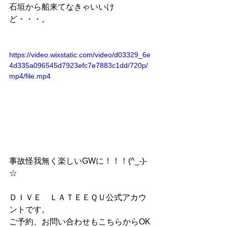
石垣から船来てなきゃいいけ
ど・・・。
https://video.wixstatic.com/video/d03329_6e
4d335a096545d7923efc7e7883c1dd/720p/
mp4/file.mp4
事故怪我無く楽しいGWに！！！(^_-)-
☆
ＤＩＶＥ　ＬＡＴＥＥＱＵ公式アカウ
ントです。
ご予約、お問い合わせもこちらからOK