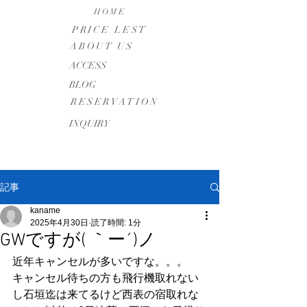
HOME
PRICE LEST
ABOUT US
​ACCESS
BLOG
RESERVATION
INQUIRY
記事
kaname
2025年4月30日
読了時間: 1分
GWですが( ｀ー´)ノ
近年キャンセルが多いですな。。。
キャンセル待ちの方も飛行機取れない
し石垣迄は来てるけど西表の宿取れな