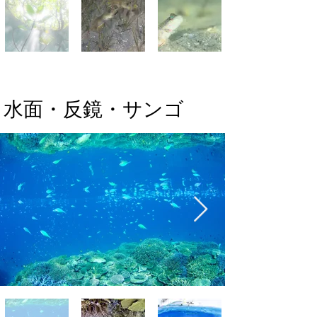
​水面・反鏡・サンゴ