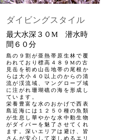
ダイビングスタイル
​最大水深３０M 潜水時
間６０分
島の９割が亜熱帯原生林で覆
われており標高４８９Mの古
見岳を初め山岳地帯の尾根か
らは大小４０以上のからの清
流が渓流域、マングロープ域
に注がれ珊瑚礁の海を形成し
ています。
栄養豊富な水のおかげで西表
島近海には１２５０種の魚類
が生息し華やかな水中動生物
がダイバーを魅了させてくれ
ます。深いエリアは避け、皆
さんが安心して楽しめるエリ