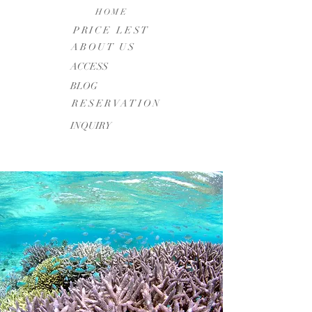
HOME
PRICE LEST
ABOUT US
​ACCESS
BLOG
RESERVATION
INQUIRY